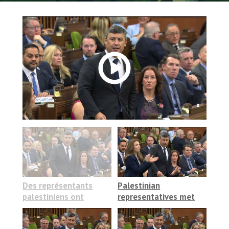
Des représentants
Palestinian
palestiniens ont
representatives met
rencontré le Musée
with the Canadian
canadien pour les
Museum for Human