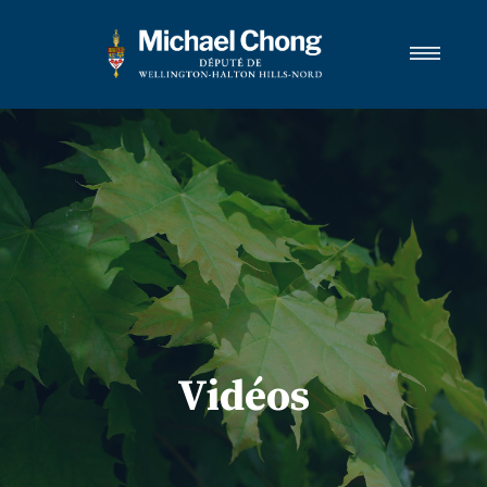
Biographie
Wellington-Halton Hills-Nord
Services
Médias
Contacter
ENGLISH
Vidéos