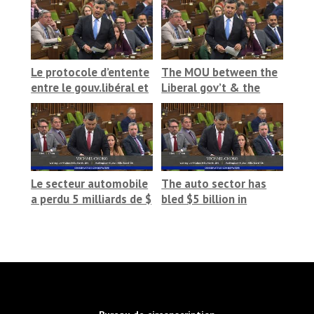
Le protocole d’entente
The MOU between the
entre le gouv.libéral et
Liberal gov’t & the
RPC demeure secret. Il
PRC remains secret.
doit être rendu public
The new MOU needs to
be released
Le secteur automobile
The auto sector has
a perdu 5 milliards de $
bled $5 billion in
en tarifs. Il manque de
tariffs. As the gov’t
temps
goes-slow they are
running out of time