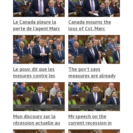
droits de la personne
Rights for its Nakba
exhibit
Le Canada pleure la
Canada mourns the
perte de l'agent Marc
loss of Cst. Marc
Pinizotto. Sa mort
Pinizotto.
n’est pas un incident
Unfortunately, his
isolé
death is not an
isolated incident
Le gouv. dit que les
The gov’t says
mesures contre les
measures are already
biens du travail forcé
strong against goods
sont déjà robustes.
from forced labour.
Pourquoi le PL?
Then why a new bill?
Mon discours sur la
My speech on the
récession actuelle au
current recession in
Canada
Canada